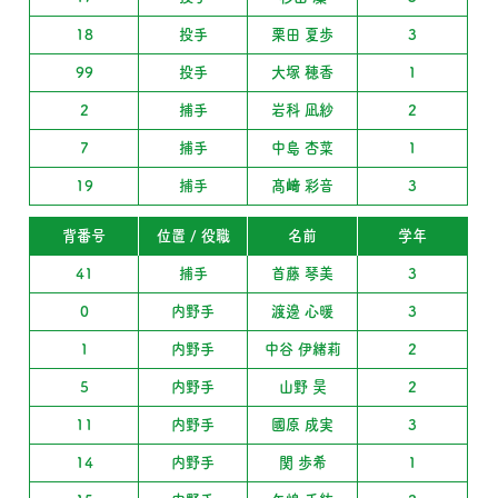
18
投手
栗田 夏歩
3
99
投手
大塚 穂香
1
2
捕手
岩科 凪紗
2
7
捕手
中島 杏菜
1
19
捕手
髙﨑 彩音
3
背番号
位置 / 役職
名前
学年
41
捕手
首藤 琴美
3
0
内野手
渡邊 心暖
3
1
内野手
中谷 伊緒莉
2
5
内野手
山野 昊
2
11
内野手
國原 成実
3
14
内野手
関 歩希
1