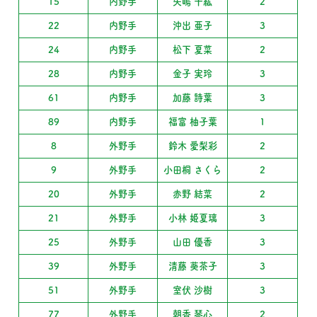
15
内野手
矢嶋 千紘
2
22
内野手
沖出 亜子
3
24
内野手
松下 夏菜
2
28
内野手
金子 実玲
3
61
内野手
加藤 詩葉
3
89
内野手
福富 柚子葉
1
8
外野手
鈴木 愛梨彩
2
9
外野手
小田桐 さくら
2
20
外野手
赤野 結菜
2
21
外野手
小林 姫夏璃
3
25
外野手
山田 優香
3
39
外野手
清藤 葵茶子
3
51
外野手
室伏 沙樹
3
77
外野手
朝香 琴心
2