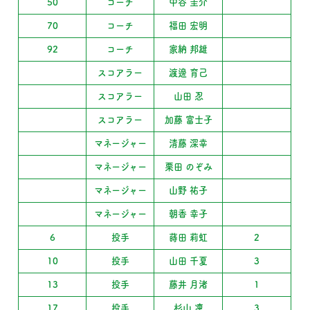
50
コーチ
中谷 圭介
70
コーチ
福田 宏明
92
コーチ
家納 邦雄
スコアラー
渡邊 育己
スコアラー
山田 忍
スコアラー
加藤 富士子
マネージャー
清藤 深幸
マネージャー
栗田 のぞみ
マネージャー
山野 祐子
マネージャー
朝香 幸子
6
投手
蒔田 莉虹
2
10
投手
山田 千夏
3
13
投手
藤井 月渚
1
17
投手
杉山 凜
3