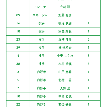
トレーナー
立林 聡
89
マネージャー
加藤 育彦
16
投手
帆足 咲羽
1
18
投手
宗像 紗良
1
23
投手
浜﨑 斗愛
3
39
投手
林 帆乃香
1
4
捕手
小安 こうめ
3
38
捕手
木村 紗瑛
3
3
内野手
山戸 麻莉
1
5
内野手
北村 一花
1
7
内野手
天野 遥
1
10
内野手
中島 和楓
2
22
内野手
前後 鶴葉
1