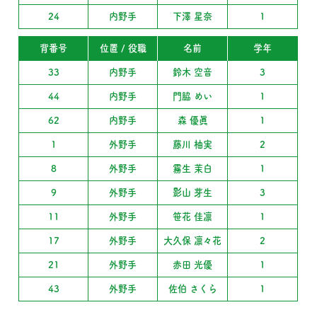
24
内野手
下澤 星奈
1
背番号
位置 / 役職
名前
学年
33
内野手
鈴木 空音
3
44
内野手
門脇 めい
1
62
内野手
森 優眞
1
1
外野手
藤川 柚実
2
8
外野手
霧生 茉白
1
9
外野手
影山 芽生
3
11
外野手
笹花 佳凛
1
17
外野手
大久保 凛々花
2
21
外野手
赤田 光優
1
43
外野手
佐伯 さくら
1