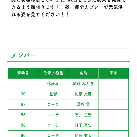
きるよう頑張ります！一戦一戦全力プレーで元気溢
れる姿を見てください！！
メンバー
背番号
位置 / 役職
名前
学年
代表者
加藤 みどり
30
監督
加藤 文彦
87
コーチ
深谷 貴
86
コーチ
石井 正宏
88
コーチ
日下 充史
80
コーチ
加藤 文太