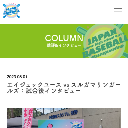
COLUMN
戦評&インタビュー
2023.08.01
エイジェックユース vs スルガマリンガー
ルズ：試合後インタビュー
動
画
プ
レ