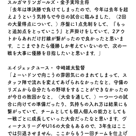
スルガマリンガールズ・金子実玲主将
「去年は準決勝で負けてしまったので、今年は去年を超
えようという気持ちで今日の試合に臨みました。（2回
の大量得点について、）序盤に1点先制をして、『もっ
と追加点をとっていこう』と声掛けをしていて、2アウ
トからあれだけ打線が繋がったので良かったと思いま
す。ここまできたら優勝しか考えていないので、次の一
戦を大事に優勝を目指したいと思います。」
エイジェックユース・ 中崎雄太監督
「よーいドンで向こうの雰囲気にのまれてしまって、ス
タッフ陣で流れを変えてあげられなかったなと。守備の
リズムから自分たちの野球をすることができなかったの
が今日の敗因かなと。（大会を通して、）一つ一つの試
合に向けての準備だったり、気持ちの入れ方は結果にも
繋がっていて、チームとしても個人個人の能力としても
一戦ごとに成長していった大会だったなと思います。ヴ
ィーナスリーグやU16の大会もあるので、3年生はここ
では引退させません。ここからもう一回チームを仕上げ