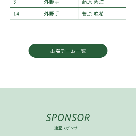
3
外野手
藤原 碧海
14
外野手
菅原 咲希
出場チーム一覧
SPONSOR
連盟スポンサー