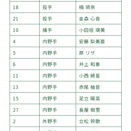
18
投手
楠 琉奈
21
投手
金森 心音
10
捕手
小田垣 璃美
4
内野手
安藤 梨美亜
5
内野手
原 リザ
6
内野手
井上 和奏
11
内野手
小西 綺星
13
内野手
赤尾 柚音
15
内野手
足立 陽菜
27
内野手
長屋 樹里
2
外野手
立松 鈴歌