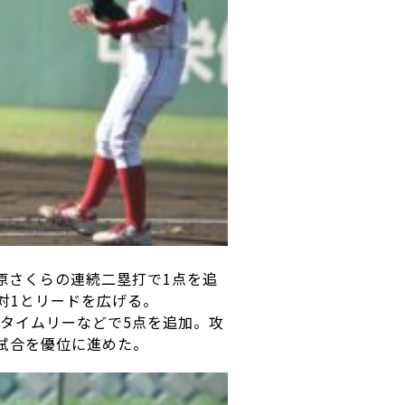
塩原さくらの連続二塁打で1点を追
対1とリードを広げる。
点タイムリーなどで5点を追加。攻
試合を優位に進めた。