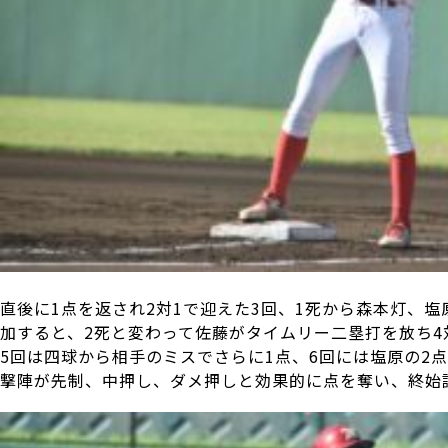
直後に1点を返され2対1で迎えた3回、1死から森本灯、
加すると、2死と変わって佐藤がタイムリー二塁打を放ち4
5回は四球から相手のミスでさらに1点、6回には塩原の2
撃陣が先制、中押し、ダメ押しと効果的に点を奪い、終始