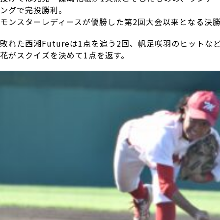
ングで完投勝利。
モンスターレディースが優勝した第2回大会以来となる決
敗れた西湘Futureは1点を追う2回、帆足咲羽のヒット
花がスクイズを決めて1点を返す。